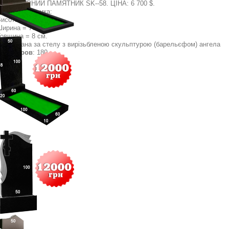
УЛЬПТУРНИЙ ПАМЯТНИК SK--58. ЦІНА: 6 700 $.
зміри памятника:
Висота = 140 см.
Ширина = 70 см.
Товщина = 8 см.
на вказана за стелу з вирізьбленою скульптурою (барельєфом) ангела
осмотров
: 180