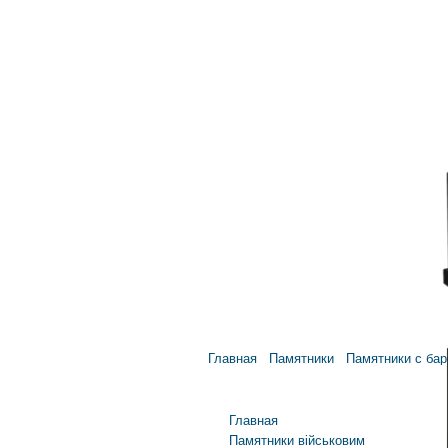
Главная
Памятники
Памятники с бар
SK--58. ЦІНА: 6 700 $.
Главное меню
Главная
Памятники військовим