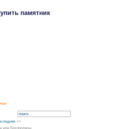
купить памятник
амятники
Производство
Контакты
дицы
оследняя
>>
ом или Богородицы