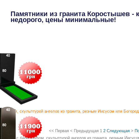
Памятники из гранита Коростышев - 
недорого, цены минимальные!
П
ельефом, скульптурой ангелов из гранита, резным Иисусом или Богоро
<<
Первая
<
Предыдущая
1
2
Следующая
>
П
мятники с барельефом, скульптурой ангелов из гранита, резным Иисус