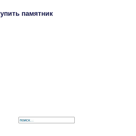
купить памятник
амятники
Производство
Контакты