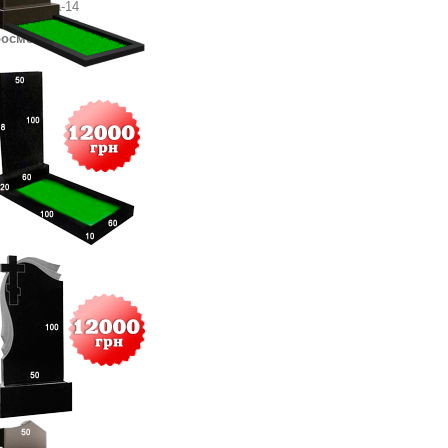
то склада-14
то со склада
осмотров
: 659